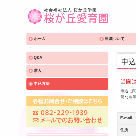
ホーム
当園ついて
Q&A
申込
求人
当園
申込方法
申込に関
明な点
E-mail
住所